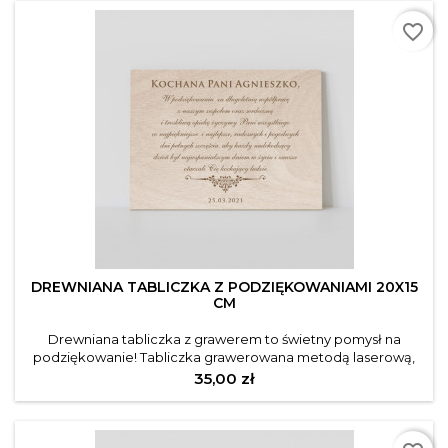
favorite_border
DREWNIANA TABLICZKA Z PODZIĘKOWANIAMI 20X15
CM
Drewniana tabliczka z grawerem to świetny pomysł na
podziękowanie! Tabliczka grawerowana metodą laserową,
starannie wyszlifowane drewno. Tabliczkę można postawić na
Cena
35,00 zł
regale, będzie stanowiła piękną ozdobę pokoju czy sypialni!
Opis produktu: Szerokość: 20 cm Wysokość: 15 cm Materiał:
sklejka 3 mm