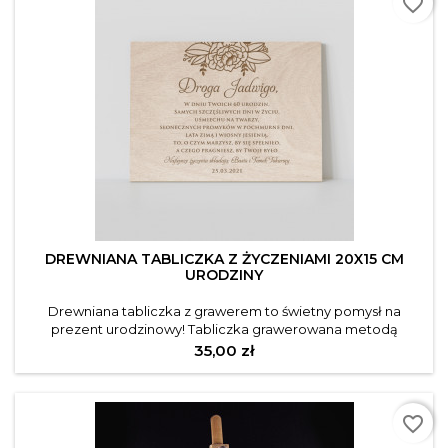
favorite_border
DREWNIANA TABLICZKA Z ŻYCZENIAMI 20X15 CM
URODZINY
Drewniana tabliczka z grawerem to świetny pomysł na
prezent urodzinowy! Tabliczka grawerowana metodą
laserową, starannie wyszlifowane drewno. Tabliczkę można
Cena
35,00 zł
postawić na regale, będzie stanowiła piękną ozdobę pokoju
czy sypialni! Opis produktu: Szerokość: 20 cm Wysokość: 15
cm Materiał: sklejka 3 mm
favorite_border