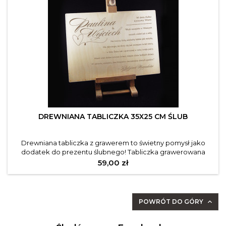
DREWNIANA TABLICZKA 35X25 CM ŚLUB
Drewniana tabliczka z grawerem to świetny pomysł jako
dodatek do prezentu ślubnego! Tabliczka grawerowana
metodą laserową, starannie wyszlifowane drewno. Opis
Cena
59,00 zł
produktu: Szerokość: 35 cm Wysokość: 25 cm Materiał:
sklejka 3 mm
POWRÓT DO GÓRY
