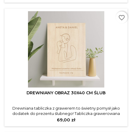
produktu: Szerokość: 30 cm Wysokość: 40 cm Materiał:
sklejka 3 mm
favorite_border
DREWNIANY OBRAZ 30X40 CM ŚLUB
Drewniana tabliczka z grawerem to świetny pomysł jako
dodatek do prezentu ślubnego! Tabliczka grawerowana
metodą laserową, starannie wyszlifowane drewno. Opis
Cena
69,00 zł
produktu: Szerokość: 30 cm Wysokość: 40 cm Materiał:
sklejka 3 mm