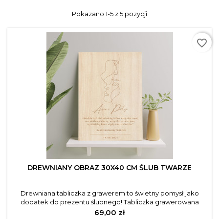
Pokazano 1-5 z 5 pozycji
favorite_border
DREWNIANY OBRAZ 30X40 CM ŚLUB TWARZE
Drewniana tabliczka z grawerem to świetny pomysł jako
dodatek do prezentu ślubnego! Tabliczka grawerowana
metodą laserową, starannie wyszlifowane drewno. Opis
Cena
69,00 zł